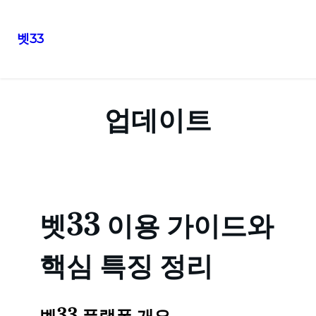
벳33
콘
텐
츠
업데이트
로
바
로
가
기
벳33 이용 가이드와
핵심 특징 정리