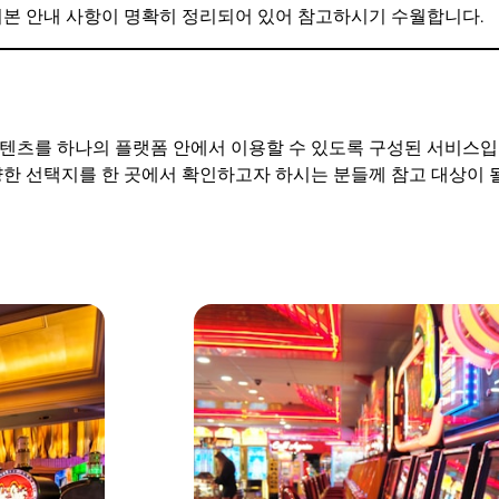
기본 안내 사항이 명확히 정리되어 있어 참고하시기 수월합니다.
한 콘텐츠를 하나의 플랫폼 안에서 이용할 수 있도록 구성된 서비스입
양한 선택지를 한 곳에서 확인하고자 하시는 분들께 참고 대상이 될