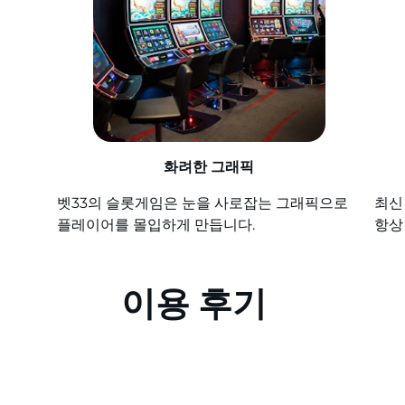
화려한 그래픽
벳33의 슬롯게임은 눈을 사로잡는 그래픽으로
최신
플레이어를 몰입하게 만듭니다.
항상
이용 후기