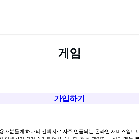
게임
가입하기
이용자분들께 하나의 선택지로 자주 언급되는 온라인 서비스입니다
 이해하기 쉽게 설계되어 있습니다. 전용 페이지 구성과 메뉴 