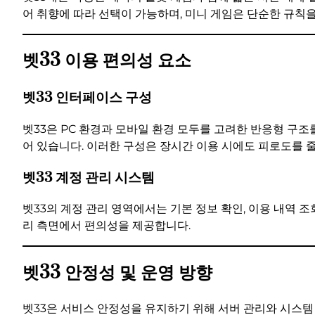
어 취향에 따라 선택이 가능하며, 미니 게임은 단순한 규칙을
벳33 이용 편의성 요소
벳33 인터페이스 구성
벳33은 PC 환경과 모바일 환경 모두를 고려한 반응형 구
어 있습니다. 이러한 구성은 장시간 이용 시에도 피로도를 줄
벳33 계정 관리 시스템
벳33의 계정 관리 영역에서는 기본 정보 확인, 이용 내역 조
리 측면에서 편의성을 제공합니다.
벳33 안정성 및 운영 방향
벳33은 서비스 안정성을 유지하기 위해 서버 관리와 시스템