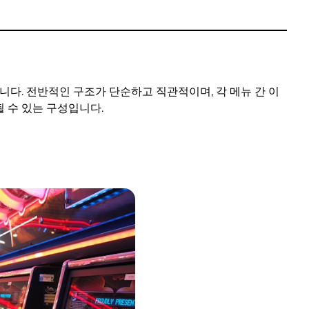
니다. 전반적인 구조가 단순하고 직관적이며, 각 메뉴 간 이
 수 있는 구성입니다.